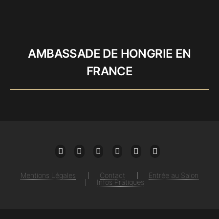
AMBASSADE DE HONGRIE EN
FRANCE
Mail
Facebook
Twitter
Instagram
Linkedin
Youtube
Mentions Légales
Contact
Entrée au Salon
Infos Pratiques