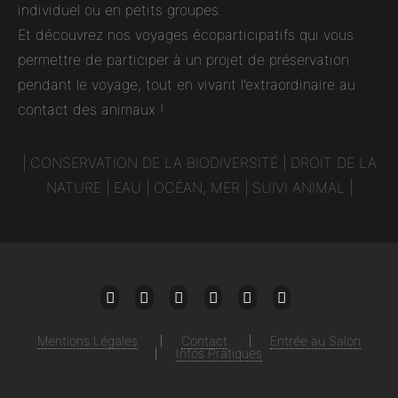
individuel ou en petits groupes.
Et découvrez nos voyages écoparticipatifs qui vous
permettre de participer à un projet de préservation
pendant le voyage, tout en vivant l’extraordinaire au
contact des animaux !
|
CONSERVATION DE LA BIODIVERSITÉ
|
DROIT DE LA
NATURE
|
EAU
|
OCÉAN, MER
|
SUIVI ANIMAL
|
Mail
Facebook
Twitter
Instagram
Linkedin
Youtube
Mentions Légales
Contact
Entrée au Salon
Infos Pratiques