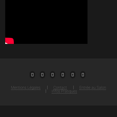
Mail
Facebook
Twitter
Instagram
Linkedin
Youtube
Mentions Légales
Contact
Entrée au Salon
Infos Pratiques