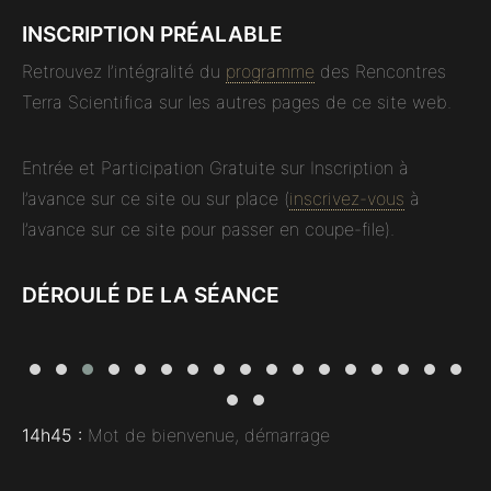
INSCRIPTION PRÉALABLE
Retrouvez l’intégralité du
programme
des Rencontres
Terra Scientifica sur les autres pages de ce site web.
Entrée et Participation Gratuite sur Inscription à
l’avance sur ce site ou sur place (
inscrivez-vous
à
l’avance sur ce site pour passer en coupe-file).
DÉROULÉ DE LA SÉANCE
14h45 :
Mot de bienvenue, démarrage