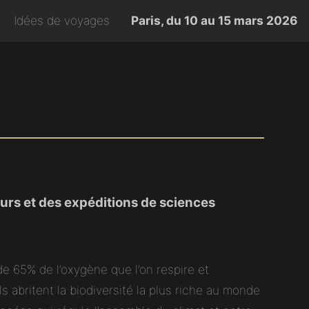
Idées de voyages
Paris, du 10 au 15 mars 2026
urs et des expéditions de sciences
de 65% de l’oxygène que l’on respire et
ls abritent la biodiversité la plus riche au monde